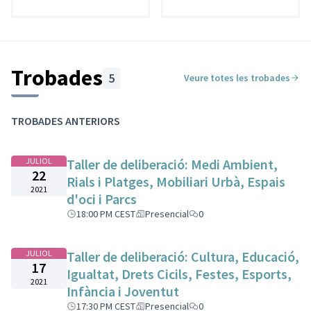
Trobades
5
Veure totes les trobades
TROBADES ANTERIORS
JULIOL
Taller de deliberació: Medi Ambient,
22
Rials i Platges, Mobiliari Urbà, Espais
2021
d'oci i Parcs
18:00 PM CEST
Presencial
0
JULIOL
Taller de deliberació: Cultura, Educació,
17
Igualtat, Drets Cicils, Festes, Esports,
2021
Infància i Joventut
17:30 PM CEST
Presencial
0