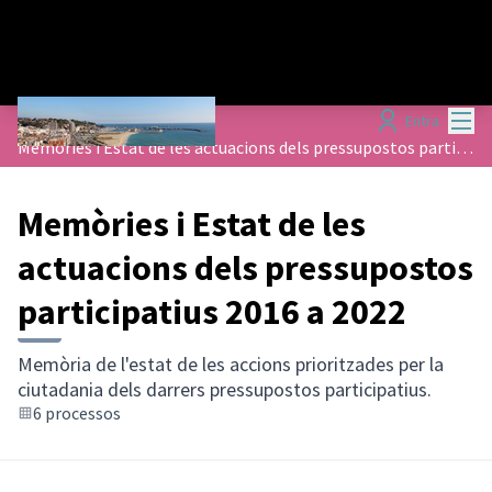
Menú
Entra
Processos
/
Memòries i Estat de les actuacions dels pressupostos participatius 2016 a 2022
Memòries i Estat de les
actuacions dels pressupostos
participatius 2016 a 2022
Memòria de l'estat de les accions prioritzades per la
ciutadania dels darrers pressupostos participatius.
6 processos